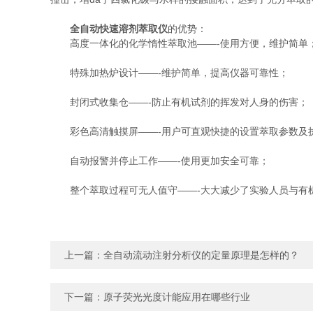
全自动快速溶剂萃取仪
的优势：
高度一体化的化学惰性萃取池——-使用方便，维护简单
特殊加热炉设计——-维护简单，提高仪器可靠性；
封闭式收集仓——-防止有机试剂的挥发对人身的伤害；
彩色高清触摸屏——-用户可直观快捷的设置萃取参数及
自动报警并停止工作——-使用更加安全可靠；
整个萃取过程可无人值守——-大大减少了实验人员与有
上一篇：
全自动流动注射分析仪的定量原理是怎样的？
下一篇：
原子荧光光度计能应用在哪些行业