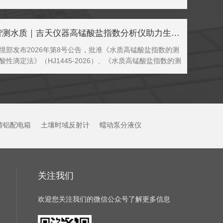
水生生物难以生存；生物残体在缺氧环境下无法正常分解，
充分降解，硫元素转化为硫化氢、氮元素...
锚定新标 智测水质｜吉天仪器高锰酸盐指数分析仪助力生态环境新标准落地
境部发布2026年第8号公告，批准《水质高锰酸盐指数的测
性滴定法》（HJ1445-2026）、《水质高锰酸盐指数的测
性滴定法》（HJ1446-2026）和《水质高锰酸盐指数的测
性滴定法》...
铸铝配电箱
土壤时域反射计
蠕动泵分液仪
关注我们
欢迎您关注我们的微信公众号了解更多信息