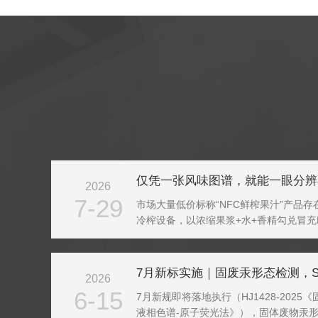
2026
7-29
市场大量低价标称“NFC鲜榨果汁”产品
冷榨设备，以浓缩果浆+水+香精勾兑冒充
过调换包装“NFC/100%”文字标注打
阱，常规理化检测难以快速批量筛查掺假..
2026
6-15
7月新规即将落地执行（HJ1428-202
液相色谱-原子荧光法》），固体废物汞