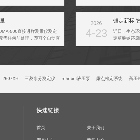
伐。甲基汞、乙基汞等汞形态，
氧，致使多数
..
会被厌氧菌不
量
2026
4-23
MA-500直接进样测汞仪测定
近日，生态环
无需任何前处理，即可全自动直
定草酸钠还原酸
以进样量0.1g计算，方法检出
定草酸钠还原碱
定碘化钾还原碱
2607XH
三菱水分测定仪
rehobot液压泵
露点检定系统
高压
快速链接
首页
关于我们