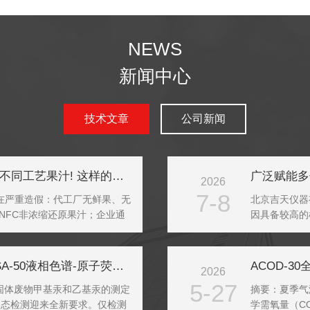
NEWS
新闻中心
技术文章
公司新闻
仅凭一张风味图谱，就能一眼分辨不同工艺果汁! 这样的检测“黑科技”您了解吗？
广泛赋能多
2026
7-8
存在严重造假：代工厂无鲜果、无
北京吉天仪器
NFC非浓缩还原果汁；企业通
因具备较高的
监管擦边球，标签鉴别存在文字陷
测、食品安全
.
金属分析的常
7月新标实施｜固废汞形态检测，SA-50液相色谱-原子荧光联用仪已就位
ACOD-
2026
5-27
5《固体废物甲基汞和乙基汞的测定
摘要：夏季气
形态检测迎来全新要求。仅检测
学需氧量（C