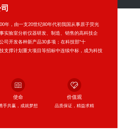
公司
00年，由一支20世纪80年代初我国从事原子荧光
事实验室分析仪器研发、制造、销售的高科技企
公司开发各种新产品30多项；在科技部“十
国家科技支撑计划重大项目等招标中连续中标，成为科技
产业化示范”基地；公司曾获得"新产品开发单
费者信得过产品"、"北京市自主知识产权创新金
科学技术奖"等多项荣誉；...
使命
价值观
携手共赢，成就梦想
品质保证，精益求精