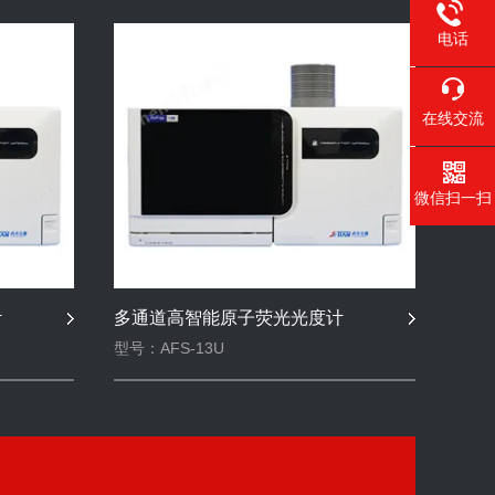
电话
在线交流
微信扫一扫
计
多通道高智能原子荧光光度计
型号：AFS-13U