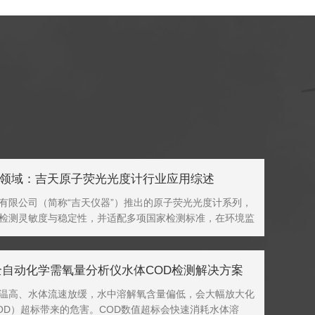
领域：吉天原子荧光光度计行业应用综述
有限公司（简称“吉天仪器”）推出的原子荧光光度计系列，
检测灵敏度与稳定性，并适配多项国家检测标准，在环境监
、疾控及地质等多个领域得到应用，成为部分实验室进行重
用设备。环境监测是该仪器的主要应用...
30全自动化学需氧量分析仪水体COD检测解决方案
温高、水体流速放缓，水中溶解氧含量偏低，会大幅放大化
OD）超标带来的危害。COD数值超标会快速消耗水体溶