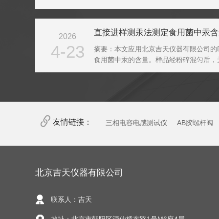
总汞，已跟不上固废环境精细化管控的步
在毒性、迁移能力、生物富集特性上截然不.
直接进样测汞法测定食用菌中汞含
2026
4-23
摘要：本文应用北京吉天仪器有限公司的D
食用菌中汞的含量。样品经粉碎混匀后，
接进样测定，外标法定量。实验结果表明：
限为0.023μg/kg，样品加标回收率...
友情链接：
三相电容电感测试仪
AB胶螺杆阀
北京吉天仪器有限公司
联系人：吉天