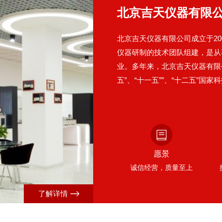
北京吉天仪器有限
北京吉天仪器有限公司成立于20
仪器研制的技术团队组建，是从
业。多年来，北京吉天仪器有限
五”、“十一五””、“十二五”
部“监测检测仪器——原子荧光
位"、"信息化示范企业"、"消
奖"、"BCEIA金奖"、"国土资源
愿景
诚信经营，质量至上
了解详情