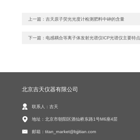
上一篇：
吉天原子荧光光度计检测肥料中砷的含量
下一篇：
电感耦合等离子体发射光谱仪ICP光谱仪主要特
北京吉天仪器有限公司
联系人：吉天
地址：北京市朝阳区酒仙桥东路1号M6座4层
邮箱：titan_market@bjjitian.com